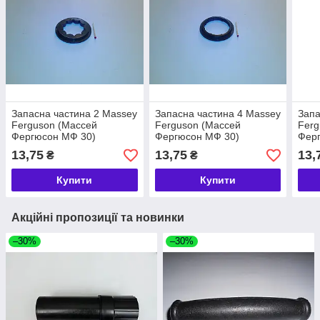
Запасна частина 2 Massey
Запасна частина 4 Massey
Запа
Ferguson (Массей
Ferguson (Массей
Ferg
Фергюсон МФ 30)
Фергюсон МФ 30)
Фер
13,75
13,75
13,
₴
₴
Купити
Купити
Акційні пропозиції та новинки
–30%
–30%