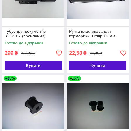
Тубус для документів
Ручка пластикова для
315х102 (посилений)
корморізки. Отвір 16 мм
Готово до відправки
Готово до відправки
299
22,58
₴
₴
427,15 ₴
32,25 ₴
Купити
Купити
–15%
–15%