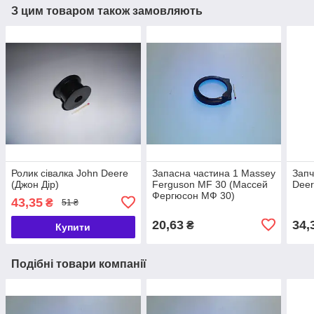
З цим товаром також замовляють
Ролик сівалка John Deere
Запасна частина 1 Massey
Запч
(Джон Дір)
Ferguson MF 30 (Массей
Deer
Фергюсон МФ 30)
43,35
₴
51 ₴
20,63
34,
₴
Купити
Подібні товари компанії