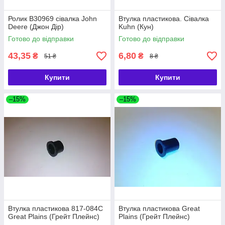
Ролик B30969 сівалка John
Втулка пластикова. Сівалка
Deere (Джон Дір)
Kuhn (Кун)
Готово до відправки
Готово до відправки
43,35
6,80
₴
₴
51 ₴
8 ₴
Купити
Купити
–15%
–15%
Втулка пластикова 817-084С
Втулка пластикова Great
Great Plains (Грейт Плейнс)
Plains (Грейт Плейнс)