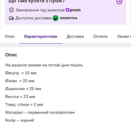
Що таке купити з Пром?
Замовлення під захистом
Доступна доставка
Опис
Характеристики
Доставка
Оплата
Умови 
Опис
На рахунок знижки на оптові ціни пишіть.
Øвнутр. = 16 мм
Øзовн. = 20 мм
Øшапочки = 25 мм
Висота = 23 мм
Товщ. стінок = 2 мм
Матеріал – первинний поліпропілен
Колір – чорний