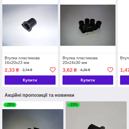
Втулка пластикова
Втулка пластикова
Втул
16х20х23 мм
20x24x30 мм
2,33
3,62
1,4
₴
₴
2,74 ₴
4,26 ₴
Купити
Купити
Акційні пропозиції та новинки
–25%
–15%