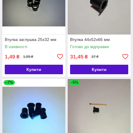
Втулка заглушка 25х32 мм
Втулка 44х52х66 мм
В наявності
Готово до відправки
1,49
31,45
₴
₴
1,99 ₴
37 ₴
Купити
Купити
–7%
–5%