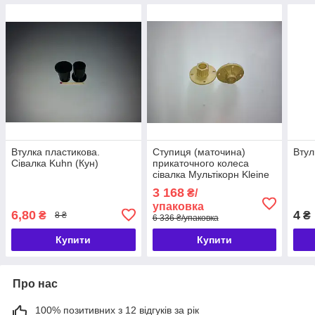
Втулка пластикова.
Ступиця (маточина)
Втул
Сівалка Kuhn (Кун)
прикаточного колеса
сівалка Мультікорн Kleine
3 168
₴/
упаковка
6,80
4
₴
₴
8 ₴
6 336 ₴/упаковка
Купити
Купити
Про нас
100% позитивних з 12 відгуків за рік