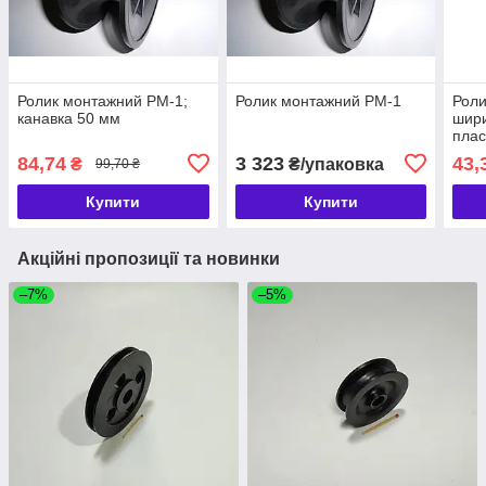
Ролик монтажний РМ-1;
Ролик монтажний РМ-1
Роли
канавка 50 мм
шир
плас
84,74
3 323
43,
₴
₴/упаковка
99,70 ₴
Купити
Купити
Акційні пропозиції та новинки
–7%
–5%