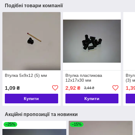
Подібні товари компанії
Втулка 5х9х12 (5) мм
Втулка пластикова
Втул
12х17х30 мм
(3) 
1,09
2,92
1,3
₴
₴
3,44 ₴
Купити
Купити
Акційні пропозиції та новинки
–25%
–15%