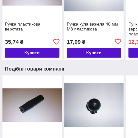
Ручка пластикова
Ручка куля важеля 40 мм
Ручк
верстата
М8 пластикова
верс
плас
35,74
17,99
12,
₴
₴
Купити
Купити
Подібні товари компанії