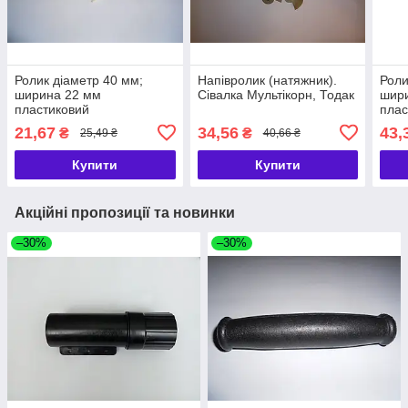
Ролик діаметр 40 мм;
Напівролик (натяжник).
Роли
ширина 22 мм
Сівалка Мультікорн, Тодак
шир
пластиковий
плас
21,67
34,56
43,
₴
₴
25,49 ₴
40,66 ₴
Купити
Купити
Акційні пропозиції та новинки
–30%
–30%