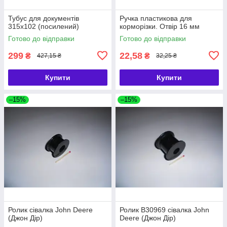
Тубус для документів
Ручка пластикова для
315х102 (посилений)
корморізки. Отвір 16 мм
Готово до відправки
Готово до відправки
299
22,58
₴
₴
427,15 ₴
32,25 ₴
Купити
Купити
–15%
–15%
Ролик сівалка John Deere
Ролик B30969 сівалка John
(Джон Дір)
Deere (Джон Дір)